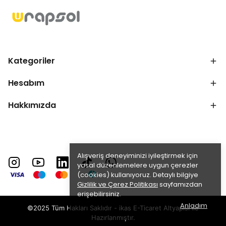
Kategoriler
Hesabım
Hakkımızda
Alışveriş deneyiminizi iyileştirmek için
yasal düzenlemelere uygun çerezler
(cookies) kullanıyoruz. Detaylı bilgiye
Gizlilik ve Çerez Politikası
sayfamızdan
erişebilirsiniz.
Anladım
©2025 Tüm Hakları Saklıdır - ikas E-Ticaret
Altyapısı ile
Hazırlanmıştır.