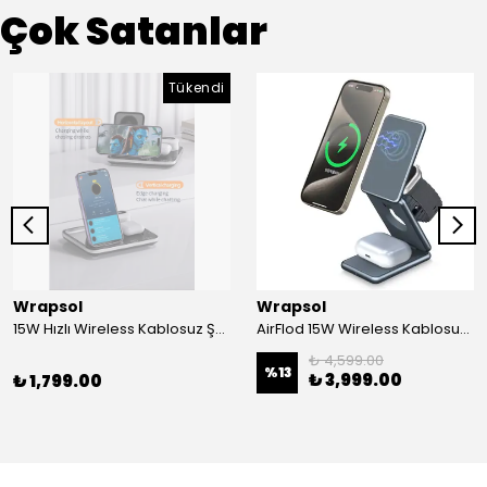
Çok Satanlar
Tükendi
Wrapsol
Wrapsol
15W Hızlı Wireless Kablosuz Şarj Standı 4 in 1 Masaüstü İstasyon -iPhone-android-watch-airpods Uyumlu
AirFlod 15W Wireless Kablosuz Şarj Standı Alüminyum Katlanabilir 3in1 iPhone-android-watch-airpods
₺ 4,599.00
%
13
₺ 3,999.00
₺ 1,799.00